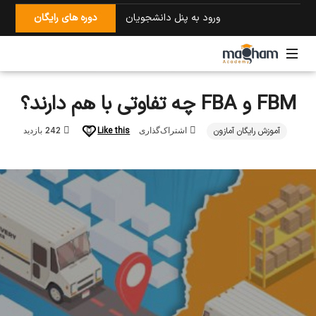
ورود به پنل دانشجویان
دوره های رایگان
آمازون
FBM و FBA چه تفاوتی با هم دارند؟
با
امید
مقام
آموزش رایگان آمازون
Like this
اشتراک‌گذاری
242 بازدید