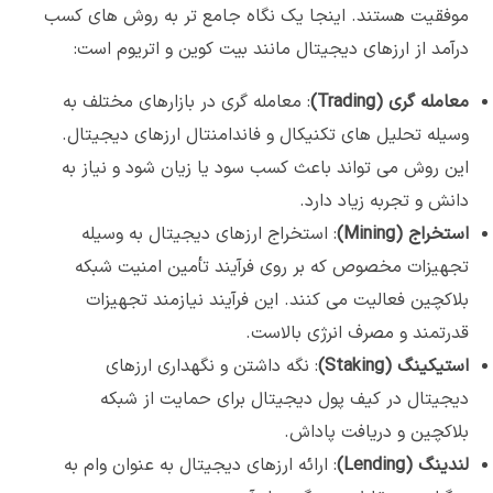
موفقیت هستند. اینجا یک نگاه جامع تر به روش های کسب
درآمد از ارزهای دیجیتال مانند بیت کوین و اتریوم است:
معامله گری (
Trading
)
: معامله گری در بازارهای مختلف به
وسیله تحلیل های تکنیکال و فاندامنتال ارزهای دیجیتال.
این روش می تواند باعث کسب سود یا زیان شود و نیاز به
دانش و تجربه زیاد دارد.
استخراج (
Mining
)
: استخراج ارزهای دیجیتال به وسیله
تجهیزات مخصوص که بر روی فرآیند تأمین امنیت شبکه
بلاکچین فعالیت می کنند. این فرآیند نیازمند تجهیزات
پشتیبانی سریع و مستقیم
قدرتمند و مصرف انرژی بالاست.
قبل از شروع فروش در آمازون
استیکینگ (
Staking
)
: نگه داشتن و نگهداری ارزهای
مطمئن شوید مسیر درستی انتخاب کرده‌اید.
دیجیتال در کیف پول دیجیتال برای حمایت از شبکه
مشاوره رایگان
با آقای امید مقام و تیم پشتیبانی.
بلاکچین و دریافت پاداش.
لندینگ (
Lending
)
: ارائه ارزهای دیجیتال به عنوان وام به
شروع مشاوره رایگان