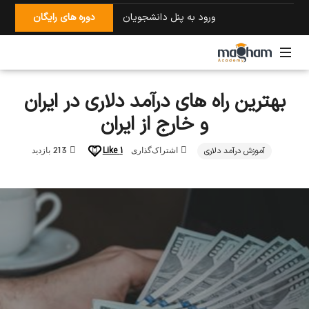
ورود به پنل دانشجویان
دوره های رایگان
آمازون
بهترین راه های درآمد دلاری در ایران
با
امید
و خارج از ایران
مقام
آموزش درآمد دلاری
1
Like
اشتراک‌گذاری
213 بازدید