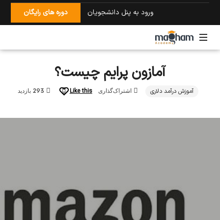
ورود به پنل دانشجویان
دوره های رایگان
آمازون
آمازون پرایم چیست؟
با
امید
مقام
آموزش درآمد دلاری
Like this
اشتراک‌گذاری
293 بازدید