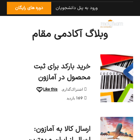
ورود به پنل دانشجویان
دوره های رایگان
وبلاگ آکادمی مقام
آمازون
با
امید
مقام
خرید بارکد برای ثبت
محصول در آمازون
Like this
اشتراک‌گذاری
169 بازدید
ارسال کالا به آمازون: