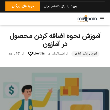
ورود به پنل دانشجویان
دوره های رایگان
آمازون
آموزش نحوه اضافه کردن محصول
با
امید
در آمازون
مقام
آموزش رایگان آمازون
Like this
اشتراک‌گذاری
181 بازدید